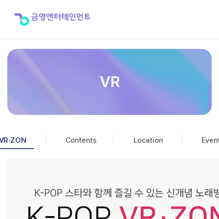
VR
VR
VR·ZON
Contents
Location
Even