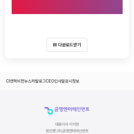
BI 다운로드받기
CI
연혁
비전
뉴스
카탈로그
CEO인사말
공시정보
대표이사 이석현
법인명 (주)금영엔터테인먼트