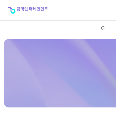
공
시
정
보
CI