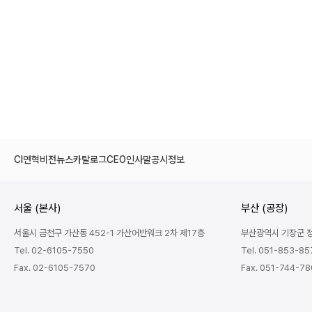
CI
연혁
비전
뉴스
카탈로그
CEO인사말
공시정보
서울 (본사)
부산 (공장)
서울시 금천구 가산동 452-1 가산어반워크 2차 제17층
부산광역시 기장군 정관
Tel. 02-6105-7550
Tel. 051-853-85
Fax. 02-6105-7570
Fax. 051-744-7