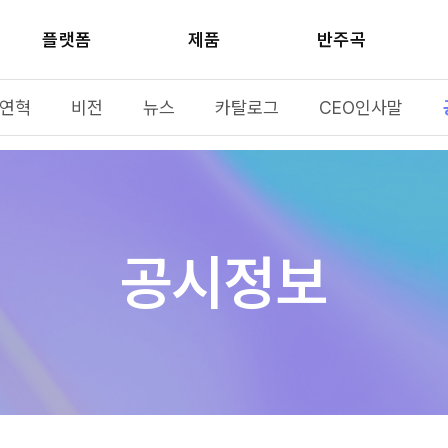
플랫폼
제품
반주곡
연혁
비전
뉴스
카탈로그
CEO인사말
공시정보