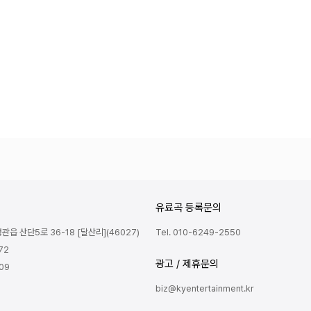
유료곡 등록문의
읍 산단5로 36-18 [달산리](46027)
Tel. 010-6249-2550
72
광고 / 제휴문의
809
biz@kyentertainment.kr