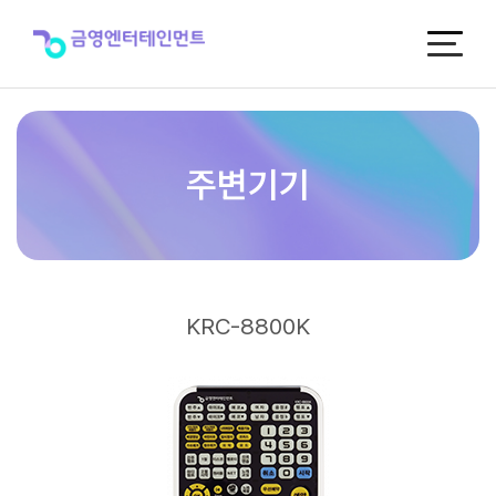
KRC-
8800K
>
주
변
기
기
주변기기
KRC-8800K