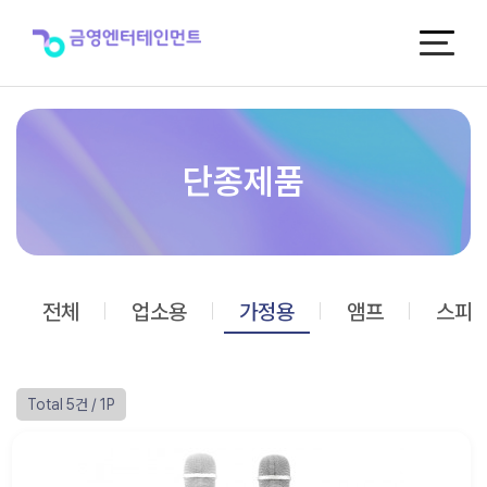
단
종
제
품
단종제품
전체
업소용
가정용
앰프
스피
Total 5건
/ 1P