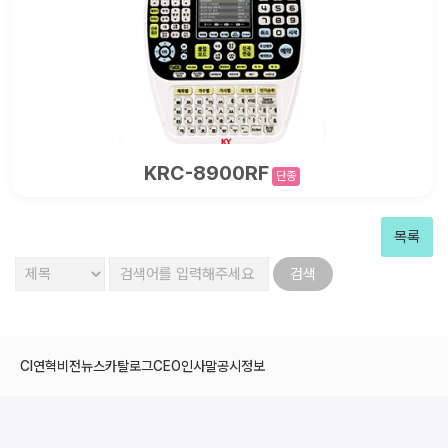
KRC-8900RF
단종
목록
CI
연혁
비전
뉴스
카탈로그
CEO인사말
공시정보