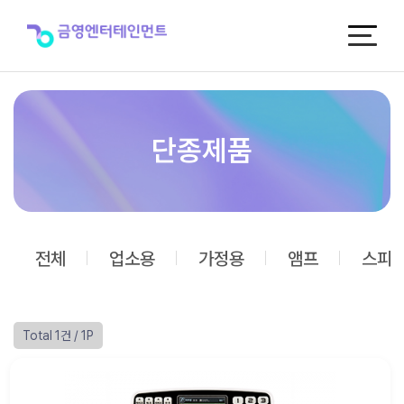
단
종
제
품
단종제품
전체
업소용
가정용
앰프
스피
Total 1건
/ 1P