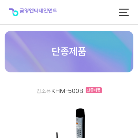
KHM-
500B
[단
종
제
품]
>
단
단종제품
종
제
품
KHM-500B
업소용
단종제품