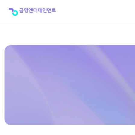
KMS-
S900
>
단
종
제
품