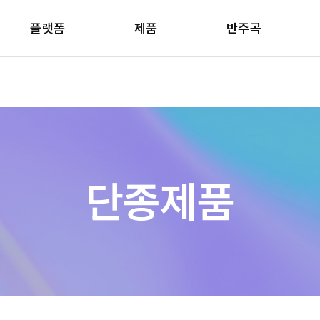
플랫폼
제품
반주곡
단종제품