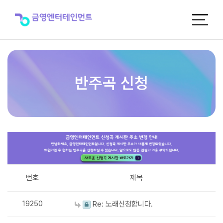
반
주
곡
신
청
반주곡 신청
번호
제목
19250
Re: 노래신청합니다.