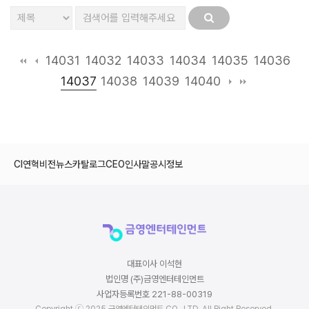
14031
14032
14033
14034
14035
14036
14037
14038
14039
14040
CI
연혁
비전
뉴스
카탈로그
CEO인사말
공시정보
대표이사 이석현
법인명 (주)금영엔터테인먼트
사업자등록번호 221-88-00319
Copyright ⓒ 2025 금영엔터테인먼트 CO., LTD. All Right Reserved.