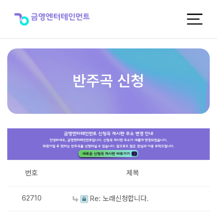
반
주
곡
신
청
반주곡 신청
번호
제목
62710
Re: 노래신청합니다.