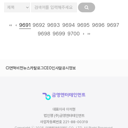
9691
9692
9693
9694
9695
9696
9697
9698
9699
9700
CI
연혁
비전
뉴스
카탈로그
CEO인사말
공시정보
대표이사 이석현
법인명 (주)금영엔터테인먼트
사업자등록번호 221-88-00319
Copyright ⓒ 2025 금영엔터테인먼트 CO., LTD. All Right Reserved.