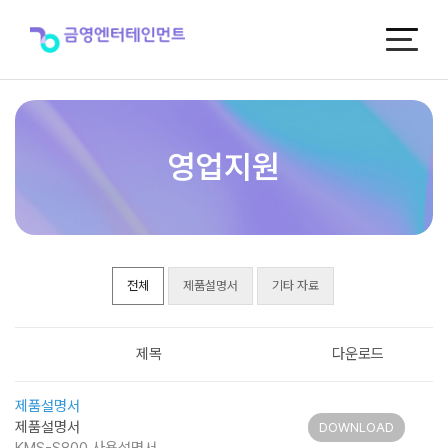
제
품
자
료
실
영업지원
전체
제품설명서
기타 자료
제목
다운로드
제품설명서
제품설명서
DOWNLOAD