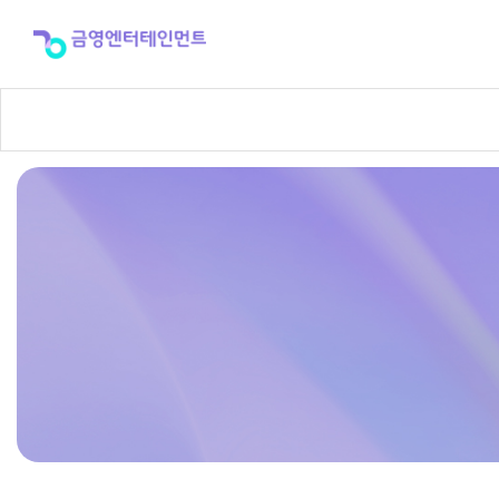
제
품
자
료
실