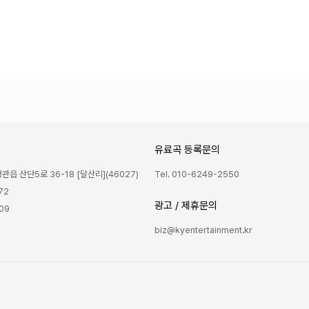
유료곡 등록문의
읍 산단5로 36-18 [달산리](46027)
Tel. 010-6249-2550
72
광고 / 제휴문의
809
biz@kyentertainment.kr