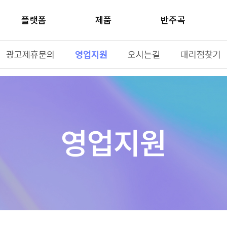
플랫폼
제품
반주곡
광고제휴문의
영업지원
오시는길
대리점찾기
영업지원