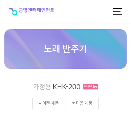
KHK-
200
[단
종
제
품]
>
노
노래 반주기
래
반
주
기
가정용
KHK-200
단종제품
이전 제품
다음 제품