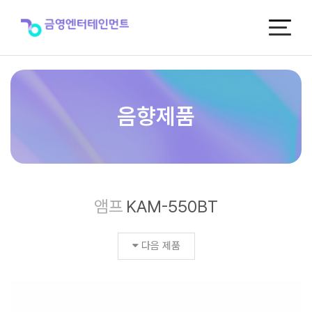
KAM-
550BT
>
음
향
제
품
음향제품
앰프
KAM-550BT
다음 제품