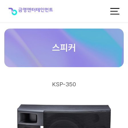
KSP-
350
>
스
피
커
스피커
KSP-350