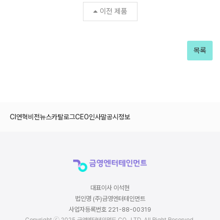
이전 제품
목록
CI
연혁
비전
뉴스
카탈로그
CEO인사말
공시정보
대표이사 이석현
법인명 (주)금영엔터테인먼트
사업자등록번호 221-88-00319