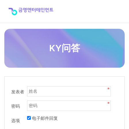
KY
问
答
KY问答
发表者
密码
电子邮件回复
选项