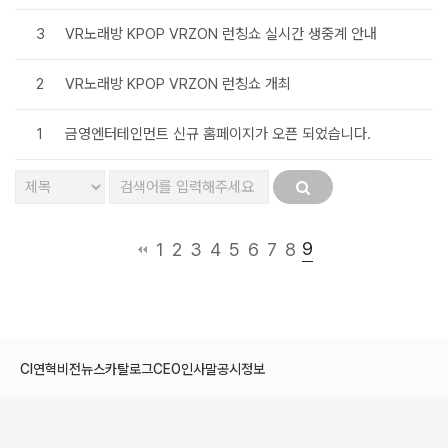
3
VR노래방 KPOP VRZON 런칭쇼 실시간 생중계 안내
2
VR노래방 KPOP VRZON 런칭쇼 개최
1
금영엔터테인먼트 신규 홈페이지가 오픈 되었습니다.
9
1
2
3
4
5
6
7
8
CI
연혁
비전
뉴스
카탈로그
CEO인사말
공시정보