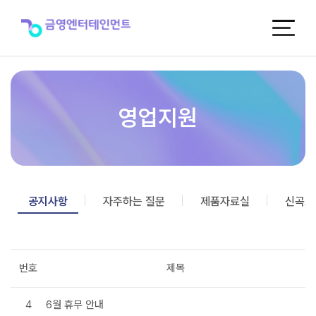
공
지
사
항
영업지원
공지사항
자주하는 질문
제품자료실
신곡포
번호
제목
4
6월 휴무 안내