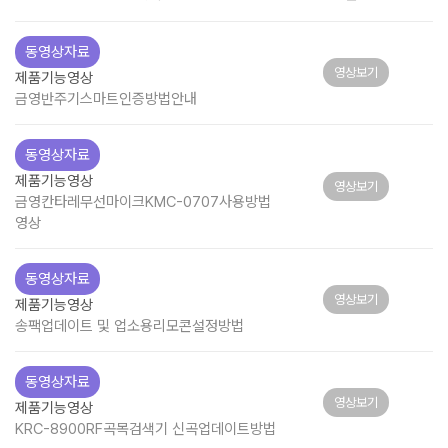
동영상자료
영상보기
제품기능영상
금영반주기스마트인증방법안내
동영상자료
제품기능영상
영상보기
금영칸타레무선마이크KMC-0707사용방법
영상
동영상자료
영상보기
제품기능영상
송팩업데이트 및 업소용리모콘설정방법
동영상자료
영상보기
제품기능영상
KRC-8900RF곡목검색기 신곡업데이트방법