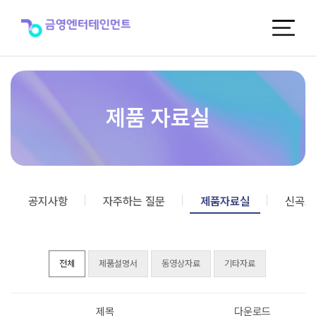
제
품
자
료
실
제품 자료실
공지사항
자주하는 질문
제품자료실
신곡포
전체
제품설명서
동영상자료
기타자료
제목
다운로드