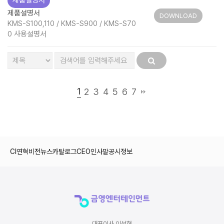
제품설명서
제품설명서
DOWNLOAD
KMS-S100,110 / KMS-S900 / KMS-S70
0 사용설명서
1
2
3
4
5
6
7
CI
연혁
비전
뉴스
카탈로그
CEO인사말
공시정보
대표이사 이석현