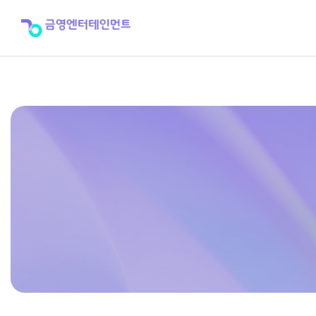
외
국
곡
목
집
>
기
타
주
변
기
기