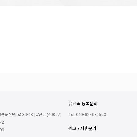
유료곡 등록문의
읍 산단5로 36-18 [달산리](46027)
Tel. 010-6249-2550
72
광고 / 제휴문의
809