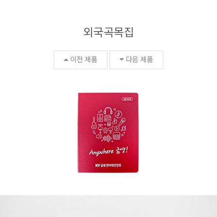
외국곡목집
이전 제품
다음 제품