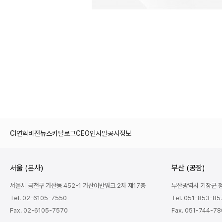
CI
연혁
비전
뉴스
카탈로그
CEO인사말
공시정보
서울 (본사)
부산 (공장)
서울시 금천구 가산동 452-1 가산어반워크 2차 제17층
부산광역시 기장군 정관
Tel. 02-6105-7550
Tel. 051-853-85
Fax. 02-6105-7570
Fax. 051-744-7