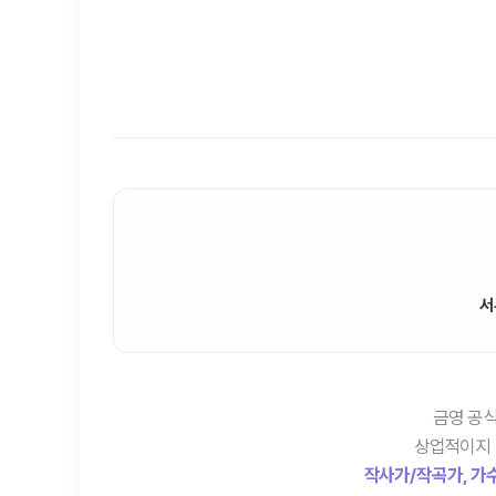
서
금영 공식
상업적이지 
작사가/작곡가, 가