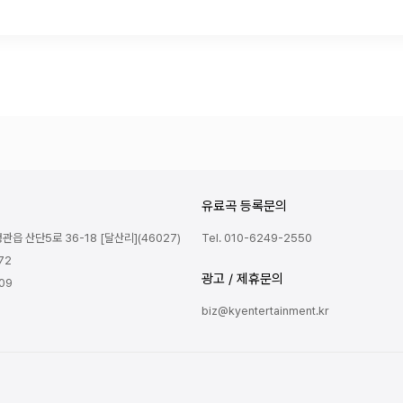
유료곡 등록문의
읍 산단5로 36-18 [달산리](46027)
Tel. 010-6249-2550
72
광고 / 제휴문의
809
biz@kyentertainment.kr