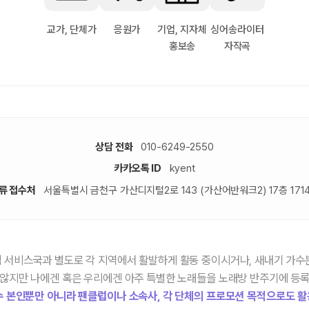
교가, 단체가
응원가
기업, 지자체
싱어송라이터
홍보송
자작곡
상담 전화
010-6249-2550
카카오톡 ID
kyent
류 접수처
서울특별시 금천구 가산디지털2로 143 (가산어반워크2) 17층 171
 서비스국과 별도로 각 지역에서 활발하게 활동 중이시거나, 새내기 가수
않지만 나에겐 혹은 우리에겐 아주 특별한 노래들을 노래방 반주기에 등
수 본인뿐만 아니라 팬클럽이나 소속사, 각 단체의 프로모션 목적으로도 활