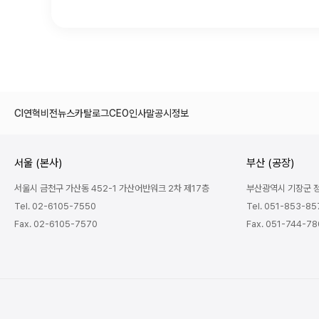
CI
연혁
비전
뉴스
카탈로그
CEO인사말
공시정보
서울 (본사)
부산 (공장)
서울시 금천구 가산동 452-1 가산어반워크 2차 제17층
부산광역시 기장군 정관
Tel. 02-6105-7550
Tel. 051-853-85
Fax. 02-6105-7570
Fax. 051-744-7