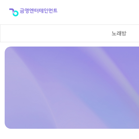
유
료
곡
등
록
노래방