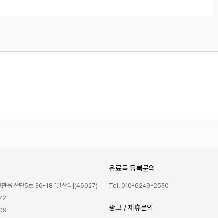
유료곡 등록문의
읍 산단5로 36-18 [달산리](46027)
Tel. 010-6249-2550
72
광고 / 제휴문의
809