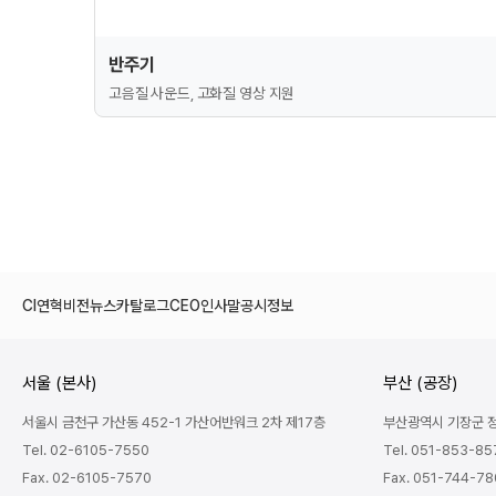
반주기
고음질 사운드, 고화질 영상 지원
CI
연혁
비전
뉴스
카탈로그
CEO인사말
공시정보
서울 (본사)
부산 (공장)
서울시 금천구 가산동 452-1 가산어반워크 2차 제17층
부산광역시 기장군 정관
Tel. 02-6105-7550
Tel. 051-853-85
Fax. 02-6105-7570
Fax. 051-744-7