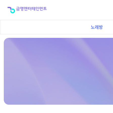
노
래
방
노래방