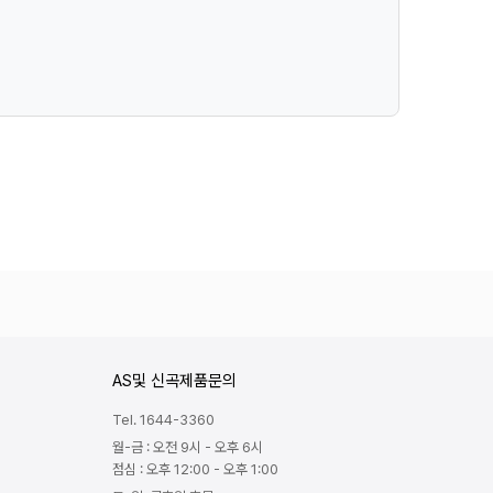
마이크
깨끗한 음질과
AS및 신곡제품문의
Tel. 1644-3360
월-금 : 오전 9시 - 오후 6시
점심 : 오후 12:00 - 오후 1:00