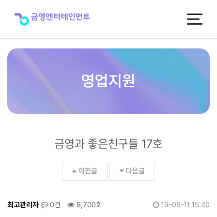
금
영
과
좋
은
친
구
들
영업지원
17
호
>
매
거
진
금영과 좋은친구들 17호
이전글
다음글
최고관리자
0건
8,700회
19-05-11 15:40