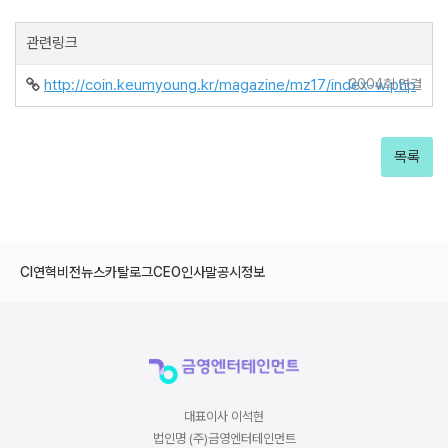
관련링크
http://coin.keumyoung.kr/magazine/mz17/index-w.php
3004회 연결
목록
CI
연혁
비전
뉴스
카탈로그
CEO인사말
공시정보
대표이사 이석현
법인명 (주)금영엔터테인먼트