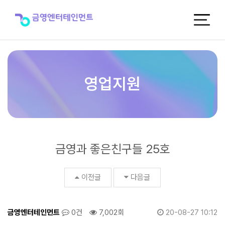
금
영
과
좋
은
친
구
들
영업지원
25
호
>
매
거
진
금영과 좋은친구들 25호
이전글
다음글
금영엔터테인먼트
0건
7,002회
20-08-27 10:12