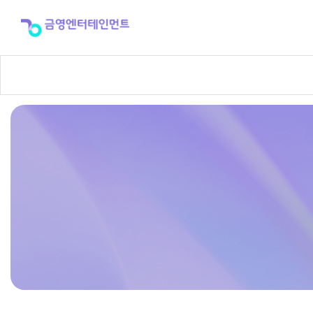
제
품
자
료
실