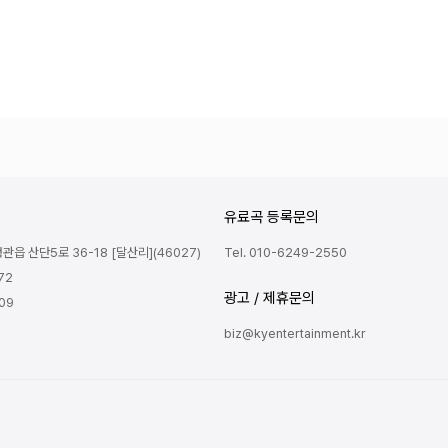
유료곡 등록문의
읍 산단5로 36-18 [달산리](46027)
Tel. 010-6249-2550
72
광고 / 제휴문의
809
biz@kyentertainment.kr