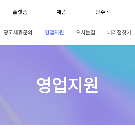
플랫폼
제품
반주곡
광고제휴문의
영업지원
오시는길
대리점찾기
영업지원