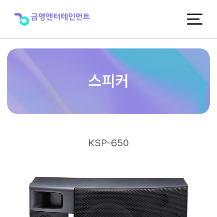
KSP-
650
>
스
피
커
스피커
KSP-650